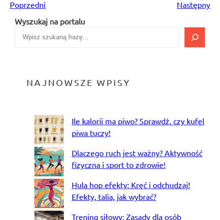
Poprzedni
Następny
Wyszukaj na portalu
NAJNOWSZE WPISY
Ile kalorii ma piwo? Sprawdź, czy kufel
piwa tuczy!
Dlaczego ruch jest ważny? Aktywność
fizyczna i sport to zdrowie!
Hula hop efekty: Kręć i odchudzaj!
Efekty, talia, jak wybrać?
Trening siłowy: Zasady dla osób