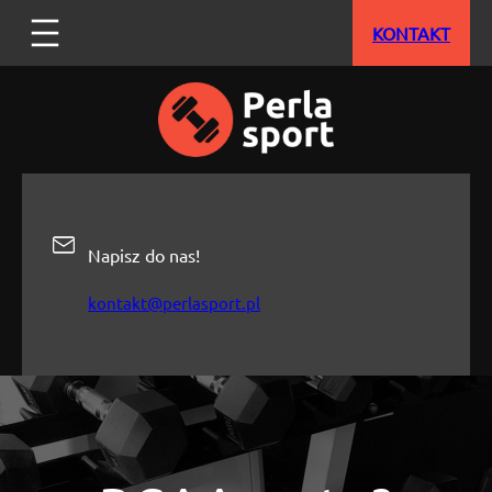
Przejdź
KONTAKT
do
treści
Napisz do nas!
kontakt@perlasport.pl