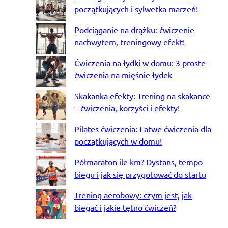
początkujących i sylwetka marzeń!
Podciąganie na drążku: ćwiczenie
nachwytem, treningowy efekt!
Ćwiczenia na łydki w domu: 3 proste
ćwiczenia na mięśnie łydek
Skakanka efekty: Trening na skakance
– ćwiczenia, korzyści i efekty!
Pilates ćwiczenia: Łatwe ćwiczenia dla
początkujących w domu!
Półmaraton ile km? Dystans, tempo
biegu i jak się przygotować do startu
Trening aerobowy: czym jest, jak
biegać i jakie tętno ćwiczeń?