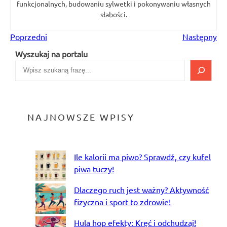
funkcjonalnych, budowaniu sylwetki i pokonywaniu własnych
słabości.
Poprzedni
Następny
Wyszukaj na portalu
NAJNOWSZE WPISY
Ile kalorii ma piwo? Sprawdź, czy kufel
piwa tuczy!
Dlaczego ruch jest ważny? Aktywność
fizyczna i sport to zdrowie!
Hula hop efekty: Kręć i odchudzaj!