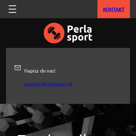
Przejdź
KONTAKT
do
treści
Napisz do nas!
kontakt@perlasport.pl