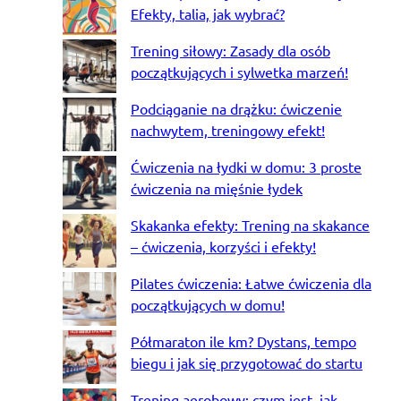
Efekty, talia, jak wybrać?
Trening siłowy: Zasady dla osób
początkujących i sylwetka marzeń!
Podciąganie na drążku: ćwiczenie
nachwytem, treningowy efekt!
Ćwiczenia na łydki w domu: 3 proste
ćwiczenia na mięśnie łydek
Skakanka efekty: Trening na skakance
– ćwiczenia, korzyści i efekty!
Pilates ćwiczenia: Łatwe ćwiczenia dla
początkujących w domu!
Półmaraton ile km? Dystans, tempo
biegu i jak się przygotować do startu
Trening aerobowy: czym jest, jak