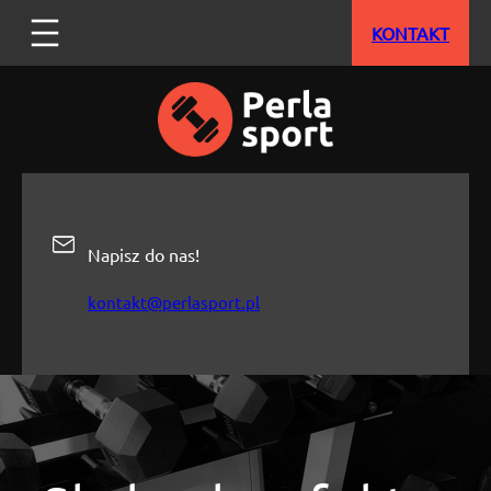
Przejdź
KONTAKT
do
treści
Napisz do nas!
kontakt@perlasport.pl