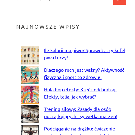
NAJNOWSZE WPISY
Ile kalorii ma piwo? Sprawdź, czy kufel
piwa tuczy!
Dlaczego ruch jest ważny? Aktywność
fizyczna i sport to zdrowie!
Hula hop efekty: Kręć i odchudzaj!
Efekty, talia, jak wybrać?
Trening siłowy: Zasady dla osób
początkujących i sylwetka marzeń!
Podciąganie na drążku: ćwiczenie