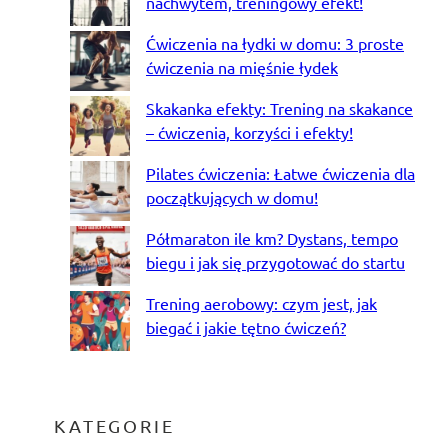
nachwytem, treningowy efekt!
Ćwiczenia na łydki w domu: 3 proste
ćwiczenia na mięśnie łydek
Skakanka efekty: Trening na skakance
– ćwiczenia, korzyści i efekty!
Pilates ćwiczenia: Łatwe ćwiczenia dla
początkujących w domu!
Półmaraton ile km? Dystans, tempo
biegu i jak się przygotować do startu
Trening aerobowy: czym jest, jak
biegać i jakie tętno ćwiczeń?
KATEGORIE