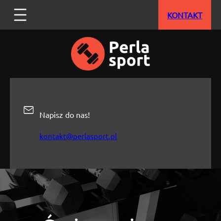
Przejdź
KONTAKT
do
treści
Napisz do nas!
kontakt@perlasport.pl