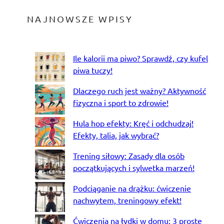
NAJNOWSZE WPISY
Ile kalorii ma piwo? Sprawdź, czy kufel
piwa tuczy!
Dlaczego ruch jest ważny? Aktywność
fizyczna i sport to zdrowie!
Hula hop efekty: Kręć i odchudzaj!
Efekty, talia, jak wybrać?
Trening siłowy: Zasady dla osób
początkujących i sylwetka marzeń!
Podciąganie na drążku: ćwiczenie
nachwytem, treningowy efekt!
Ćwiczenia na łydki w domu: 3 proste