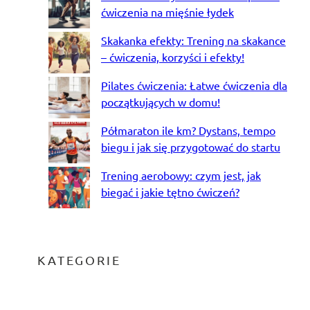
ćwiczenia na mięśnie łydek
Skakanka efekty: Trening na skakance
– ćwiczenia, korzyści i efekty!
Pilates ćwiczenia: Łatwe ćwiczenia dla
początkujących w domu!
Półmaraton ile km? Dystans, tempo
biegu i jak się przygotować do startu
Trening aerobowy: czym jest, jak
biegać i jakie tętno ćwiczeń?
KATEGORIE