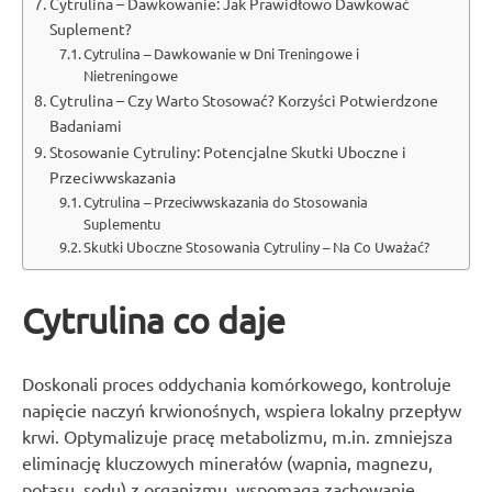
Cytrulina – Dawkowanie: Jak Prawidłowo Dawkować
Suplement?
Cytrulina – Dawkowanie w Dni Treningowe i
Nietreningowe
Cytrulina – Czy Warto Stosować? Korzyści Potwierdzone
Badaniami
Stosowanie Cytruliny: Potencjalne Skutki Uboczne i
Przeciwwskazania
Cytrulina – Przeciwwskazania do Stosowania
Suplementu
Skutki Uboczne Stosowania Cytruliny – Na Co Uważać?
Cytrulina co daje
Doskonali proces oddychania komórkowego, kontroluje
napięcie naczyń krwionośnych, wspiera lokalny przepływ
krwi. Optymalizuje pracę metabolizmu, m.in. zmniejsza
eliminację kluczowych minerałów (wapnia, magnezu,
potasu, sodu) z organizmu, wspomaga zachowanie