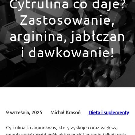
Cytrulina co daje?
Zastosowanie,
arginina, jabłczan
i dawkowanie!
9 września, 2025
Michał Krasoń
Dieta i suplementy
Cytrulina to aminokwas, który zyskuje coraz większą
popularność wśród osób aktywnych fizycznie i dbających