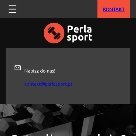
Przejdź
KONTAKT
do
treści
Napisz do nas!
kontakt@perlasport.pl