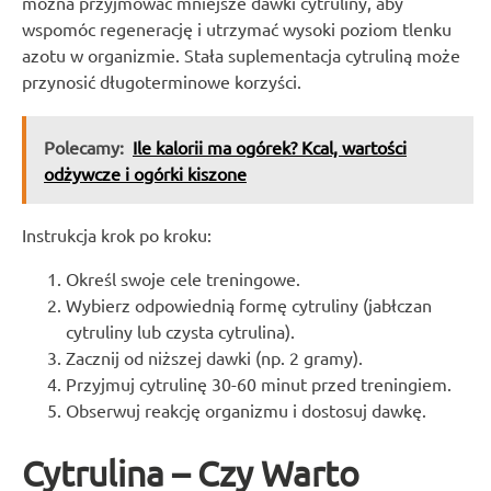
można przyjmować mniejsze dawki cytruliny, aby
wspomóc regenerację i utrzymać wysoki poziom tlenku
azotu w organizmie. Stała suplementacja cytruliną może
przynosić długoterminowe korzyści.
Polecamy:
Ile kalorii ma ogórek? Kcal, wartości
odżywcze i ogórki kiszone
Instrukcja krok po kroku:
Określ swoje cele treningowe.
Wybierz odpowiednią formę cytruliny (jabłczan
cytruliny lub czysta cytrulina).
Zacznij od niższej dawki (np. 2 gramy).
Przyjmuj cytrulinę 30-60 minut przed treningiem.
Obserwuj reakcję organizmu i dostosuj dawkę.
Cytrulina – Czy Warto