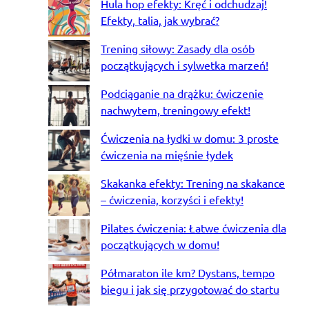
Hula hop efekty: Kręć i odchudzaj!
Efekty, talia, jak wybrać?
Trening siłowy: Zasady dla osób
początkujących i sylwetka marzeń!
Podciąganie na drążku: ćwiczenie
nachwytem, treningowy efekt!
Ćwiczenia na łydki w domu: 3 proste
ćwiczenia na mięśnie łydek
Skakanka efekty: Trening na skakance
– ćwiczenia, korzyści i efekty!
Pilates ćwiczenia: Łatwe ćwiczenia dla
początkujących w domu!
Półmaraton ile km? Dystans, tempo
biegu i jak się przygotować do startu