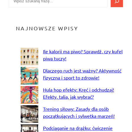
NAJNOWSZE WPISY
Ile kalorii ma piwo? Sprawdź, czy kufel
piwa tuczy!
Dlaczego ruch jest ważny? Aktywność
fizyczna i sport to zdrowie!
Hula hop efekty: Kręć i odchudzaj!
Efekty, talia, jak wybrać?
Trening siłowy: Zasady dla osób
początkujących i sylwetka marzeń!
Podciąganie na drążku: ćwiczenie