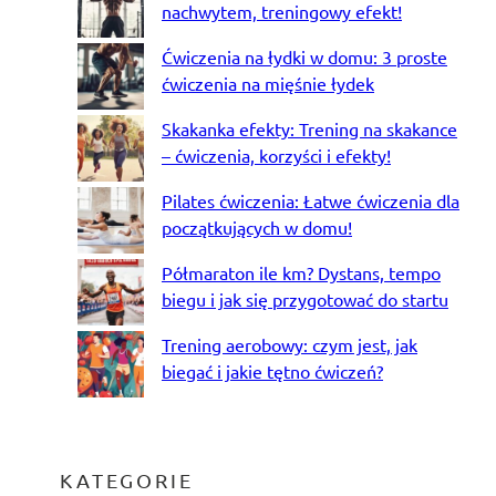
nachwytem, treningowy efekt!
Ćwiczenia na łydki w domu: 3 proste
ćwiczenia na mięśnie łydek
Skakanka efekty: Trening na skakance
– ćwiczenia, korzyści i efekty!
Pilates ćwiczenia: Łatwe ćwiczenia dla
początkujących w domu!
Półmaraton ile km? Dystans, tempo
biegu i jak się przygotować do startu
Trening aerobowy: czym jest, jak
biegać i jakie tętno ćwiczeń?
KATEGORIE