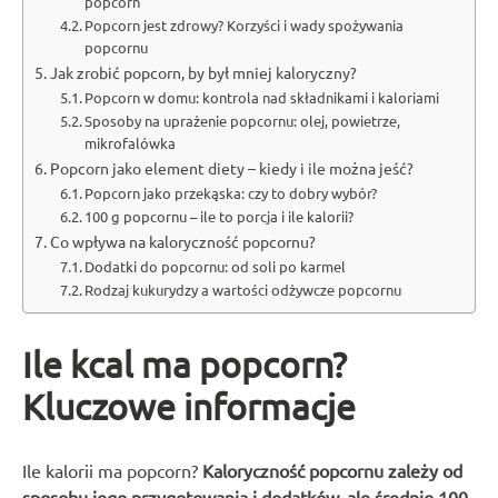
popcorn
Popcorn jest zdrowy? Korzyści i wady spożywania
popcornu
Jak zrobić popcorn, by był mniej kaloryczny?
Popcorn w domu: kontrola nad składnikami i kaloriami
Sposoby na uprażenie popcornu: olej, powietrze,
mikrofalówka
Popcorn jako element diety – kiedy i ile można jeść?
Popcorn jako przekąska: czy to dobry wybór?
100 g popcornu – ile to porcja i ile kalorii?
Co wpływa na kaloryczność popcornu?
Dodatki do popcornu: od soli po karmel
Rodzaj kukurydzy a wartości odżywcze popcornu
Ile kcal ma popcorn?
Kluczowe informacje
Ile kalorii ma popcorn?
Kaloryczność popcornu zależy od
sposobu jego przygotowania i dodatków, ale średnio 100