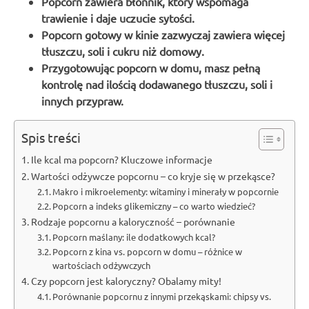
Popcorn zawiera błonnik, który wspomaga
trawienie i daje uczucie sytości.
Popcorn gotowy w kinie zazwyczaj zawiera więcej
tłuszczu, soli i cukru niż domowy.
Przygotowując popcorn w domu, masz pełną
kontrolę nad ilością dodawanego tłuszczu, soli i
innych przypraw.
Spis treści
Ile kcal ma popcorn? Kluczowe informacje
Wartości odżywcze popcornu – co kryje się w przekąsce?
Makro i mikroelementy: witaminy i minerały w popcornie
Popcorn a indeks glikemiczny – co warto wiedzieć?
Rodzaje popcornu a kaloryczność – porównanie
Popcorn maślany: ile dodatkowych kcal?
Popcorn z kina vs. popcorn w domu – różnice w
wartościach odżywczych
Czy popcorn jest kaloryczny? Obalamy mity!
Porównanie popcornu z innymi przekąskami: chipsy vs.