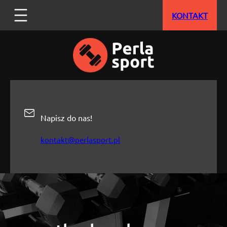
Przejdź
KONTAKT
do
treści
Napisz do nas!
kontakt@perlasport.pl