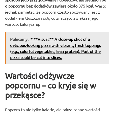
g popcornu bez dodatków zawiera około 375 kcal.
Warto
jednak pamiętać, że popcorn często spożywany jest z
dodatkiem tłuszczu i soli, co znacząco zwiększa jego
wartość kaloryczną.
Polecamy:
* **Visual:** A close-up shot of a
delicious-looking pizza with vibrant, fresh toppings
(e.g., colorful vegetables, lean protein). Part of the
pizza could be cut into slices.
Wartości odżywcze
popcornu – co kryje się w
przekąsce?
Popcorn to nie tylko kalorie, ale także cenne wartości