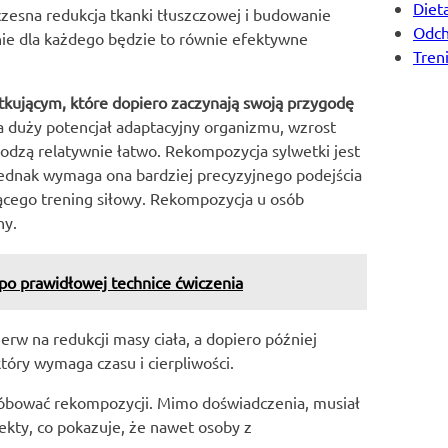
Diet
czesna redukcja tkanki tłuszczowej i budowanie
Odch
nie dla każdego będzie to równie efektywne
Tren
tkującym, które dopiero zaczynają swoją przygodę
 duży potencjał adaptacyjny organizmu, wzrost
hodzą relatywnie łatwo. Rekompozycja sylwetki jest
ednak wymaga ona bardziej precyzyjnego podejścia
jącego trening siłowy. Rekompozycja u osób
ny.
po prawidłowej technice ćwiczenia
erw na redukcji masy ciała, a dopiero później
óry wymaga czasu i cierpliwości.
próbować rekompozycji. Mimo doświadczenia, musiał
ekty, co pokazuje, że nawet osoby z