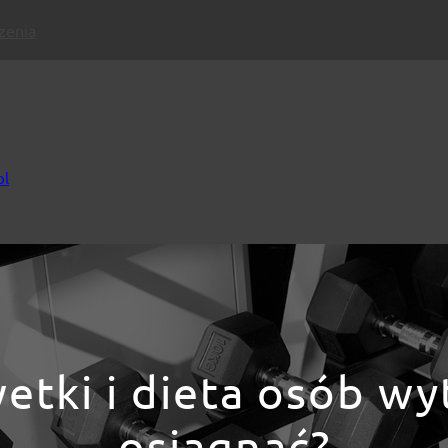
czenia
pl
tki i dieta osób wy
osiągnąć?