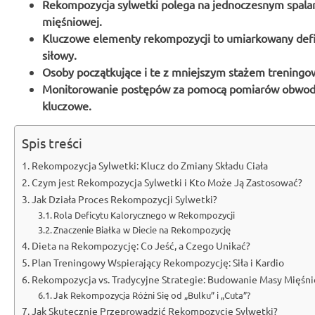
Rekompozycja sylwetki polega na jednoczesnym spalan
mięśniowej.
Kluczowe elementy rekompozycji to umiarkowany deficy
siłowy.
Osoby początkujące i te z mniejszym stażem treningow
Monitorowanie postępów za pomocą pomiarów obwodów, z
kluczowe.
Spis treści
Rekompozycja Sylwetki: Klucz do Zmiany Składu Ciała
Czym jest Rekompozycja Sylwetki i Kto Może Ją Zastosować?
Jak Działa Proces Rekompozycji Sylwetki?
Rola Deficytu Kalorycznego w Rekompozycji
Znaczenie Białka w Diecie na Rekompozycję
Dieta na Rekompozycję: Co Jeść, a Czego Unikać?
Plan Treningowy Wspierający Rekompozycję: Siła i Kardio
Rekompozycja vs. Tradycyjne Strategie: Budowanie Masy Mięśnio
Jak Rekompozycja Różni Się od „Bulku” i „Cuta”?
Jak Skutecznie Przeprowadzić Rekompozycję Sylwetki?