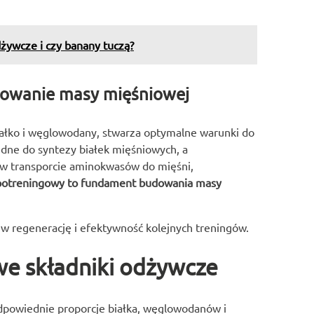
dżywcze i czy banany tuczą?
dowanie masy mięśniowej
iałko i węglowodany, stwarza optymalne warunki do
dne do syntezy białek mięśniowych, a
 w transporcie aminokwasów do mięśni,
 potreningowy to fundament budowania masy
w regenerację i efektywność kolejnych treningów.
owe składniki odżywcze
odpowiednie proporcje białka, węglowodanów i