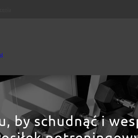
czenia
pl
u, by schudnąć i we
osiłek potreningow