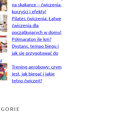
na skakance – ćwiczenia,
korzyści i efekty!
Pilates ćwiczenia: Łatwe
ćwiczenia dla
początkujących w domu!
Półmaraton ile km?
Dystans, tempo biegu i
jak się przygotować do
u
Trening aerobowy: czym
jest, jak biegać i jakie
tętno ćwiczeń?
EGORIE