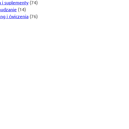
a i suplementy
(74)
udzanie
(14)
ing i ćwiczenia
(76)