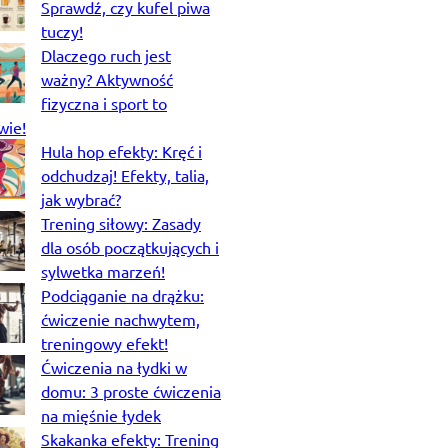
Sprawdź, czy kufel piwa
tuczy!
Dlaczego ruch jest
ważny? Aktywność
fizyczna i sport to
wie!
Hula hop efekty: Kręć i
odchudzaj! Efekty, talia,
jak wybrać?
Trening siłowy: Zasady
dla osób początkujących i
sylwetka marzeń!
Podciąganie na drążku:
ćwiczenie nachwytem,
treningowy efekt!
Ćwiczenia na łydki w
domu: 3 proste ćwiczenia
na mięśnie łydek
Skakanka efekty: Trening