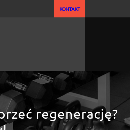
KONTAKT
sprzeć regenerację?
y!