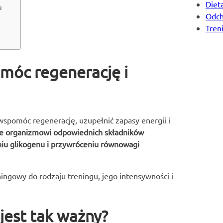
Diet
e
Odch
Tren
omóc regenerację i
wspomóc regenerację, uzupełnić zapasy energii i
ie organizmowi odpowiednich składników
iu glikogenu i przywróceniu równowagi
ingowy do rodzaju treningu, jego intensywności i
jest tak ważny?