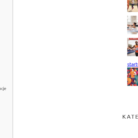
start
pcje
KAT