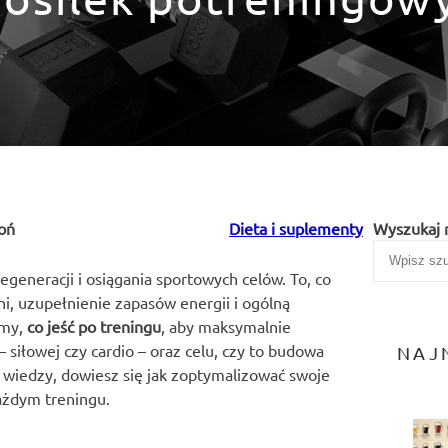
oń
Dieta i suplementy
Wyszukaj 
eneracji i osiągania sportowych celów. To, co
, uzupełnienie zapasów energii i ogólną
imy,
co jeść po treningu
, aby maksymalnie
 siłowej czy cardio – oraz celu, czy to budowa
NAJ
j wiedzy, dowiesz się jak zoptymalizować swoje
ażdym treningu.