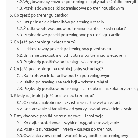
Węglowodany złożone po treningu – optymalne źródło energii
Przykładowe posiłki potreningowe po treningu siłowym
Co zjeść po treningu cardio?
Uzupełnianie elektrolitów po treningu cardio
Źródła węglowodanów po treningu cardio – kiedy i jakie?
Przykładowe posiłki potreningowe po treningu cardio
Co jeść po treningu wieczorem?
Lekkostrawny posiłek potreningowy przed snem
Unikanie ciężkostrawnych potraw po treningu wieczorem
Przykłady posiłków po treningu wieczornym
Co jeść po treningu na redukcji, aby schudnąć?
Kontrolowanie kalorii w posiłku potreningowym
Białko po treningu na redukcji – ochrona mięśni
Przykłady posiłków po treningu na redukcji – niskokaloryczne o
Kiedy najlepiej zjeść posiłek po treningu?
Okienko anaboliczne – czy istnieje i jak je wykorzystać?
Dostarczanie składników odżywczych w odpowiednim czasie
Przykładowe posiłki potreningowe – inspiracje
Koktajle proteinowe – szybkie i wygodne rozwiązanie
Posiłki z kurczakiem i ryżem – klasyka po treningu
Owsianka z owocami – wartościowy posiłek potreningowy