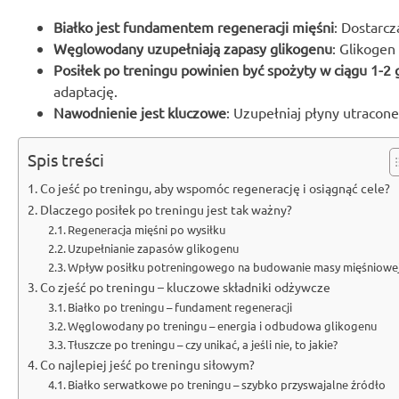
Białko jest fundamentem regeneracji mięśni
: Dostarc
Węglowodany uzupełniają zapasy glikogenu
: Glikogen
Posiłek po treningu powinien być spożyty w ciągu 1-2 
adaptację.
Nawodnienie jest kluczowe
: Uzupełniaj płyny utracon
Spis treści
Co jeść po treningu, aby wspomóc regenerację i osiągnąć cele?
Dlaczego posiłek po treningu jest tak ważny?
Regeneracja mięśni po wysiłku
Uzupełnianie zapasów glikogenu
Wpływ posiłku potreningowego na budowanie masy mięśniowe
Co zjeść po treningu – kluczowe składniki odżywcze
Białko po treningu – fundament regeneracji
Węglowodany po treningu – energia i odbudowa glikogenu
Tłuszcze po treningu – czy unikać, a jeśli nie, to jakie?
Co najlepiej jeść po treningu siłowym?
Białko serwatkowe po treningu – szybko przyswajalne źródło